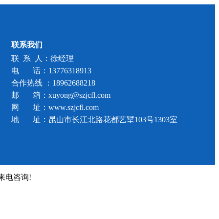
联系我们
联 系 人：徐经理
电 话：
13776318913
合作热线 ：18962688218
邮 箱：xuyong@szjcfl.com
网 址：www.szjcfl.com
地 址：昆山市长江北路花都艺墅103号1303室
来电咨询!