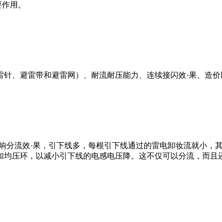
要作用。
雷针、避雷带和避雷网）、耐流耐压能力、连续接闪效·果、造价
影响分流效·果，引下线多，每根引下线通过的雷电卸妆流就小，
加均压环，以减小引下线的电感电压降。这不仅可以分流，而且还