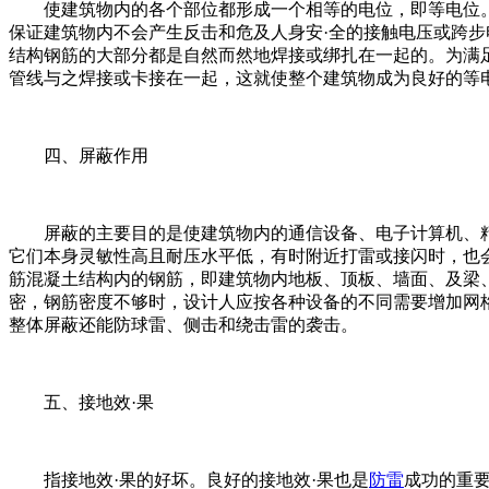
使建筑物内的各个部位都形成一个相等的电位，即等电位
保证建筑物内不会产生反击和危及人身安·全的接触电压或跨步
结构钢筋的大部分都是自然而然地焊接或绑扎在一起的。为满
管线与之焊接或卡接在一起，这就使整个建筑物成为良好的等
四、屏蔽作用
屏蔽的主要目的是使建筑物内的通信设备、电子计算机、
它们本身灵敏性高且耐压水平低，有时附近打雷或接闪时，也会
筋混凝土结构内的钢筋，即建筑物内地板、顶板、墙面、及梁
密，钢筋密度不够时，设计人应按各种设备的不同需要增加网
整体屏蔽还能防球雷、侧击和绕击雷的袭击。
五、接地效·果
指接地效·果的好坏。良好的接地效·果也是
防雷
成功的重